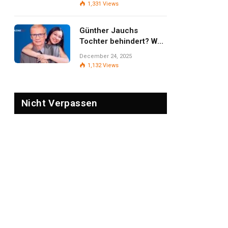
Öffentlichkeit und
1,331
Views
Privatsphäre
Günther Jauchs
Tochter behindert? Was
wirklich bekannt ist –
December 24, 2025
und warum
1,132
Views
Zurückhaltung wichtig
bleibt
Nicht Verpassen