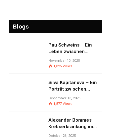
Blogs
Pau Schweins – Ein
Leben zwischen
Prominenz,
November 10, 2025
Privatsphäre und
1,825
Views
Selbstbestimmung
Silva Kapitanova – Ein
Porträt zwischen
Öffentlichkeit,
December 13, 2025
Persönlichkeit und
1,577
Views
Lebensweg
Alexander Bommes
Krebserkrankung im
Fokus – Zwischen
October 26, 2025