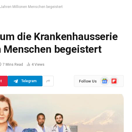
 Jahren Millionen Menschen begeistert
rum die Krankenhausserie
en Menschen begeistert
7 Mins Read
4
Views
Google
Flipboard
Follow Us
st
Telegram
News