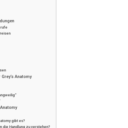
ndungen
erufe
reisen
ssen
r Grey’s Anatomy
angweilig“
“
s Anatomy
natomy gibt es?
m die Handlung zu verstehen?