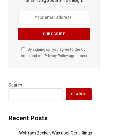
SmartMag about art & design.
By signing up, you agree to the our
terms and our
Privacy Policy
agreement.
Search
SEARCH
Recent Posts
Wolfram Becker: Was über Gerit Klings