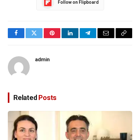
Follow on Flipboard
Facebook
Twitter
Pinterest
LinkedIn
Telegram
Email
Copy
Link
admin
Related
Posts