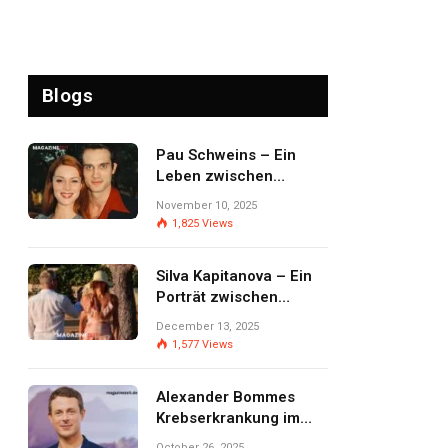
Blogs
Pau Schweins – Ein
Leben zwischen
Prominenz,
November 10, 2025
Privatsphäre und
1,825
Views
Selbstbestimmung
Silva Kapitanova – Ein
Porträt zwischen
Öffentlichkeit,
December 13, 2025
Persönlichkeit und
1,577
Views
Lebensweg
Alexander Bommes
Krebserkrankung im
Fokus – Zwischen
October 26, 2025