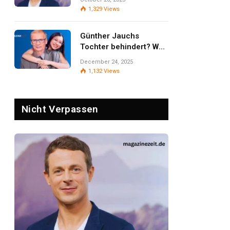
Öffentlichkeit und
1,329
Views
Privatsphäre
Günther Jauchs
Tochter behindert? Was
wirklich bekannt ist –
December 24, 2025
und warum
1,132
Views
Zurückhaltung wichtig
bleibt
Nicht Verpassen