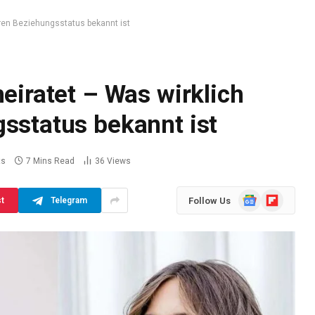
hren Beziehungsstatus bekannt ist
heiratet – Was wirklich
sstatus bekannt ist
ts
7 Mins Read
36
Views
Google
Flipboard
Follow Us
st
Telegram
News