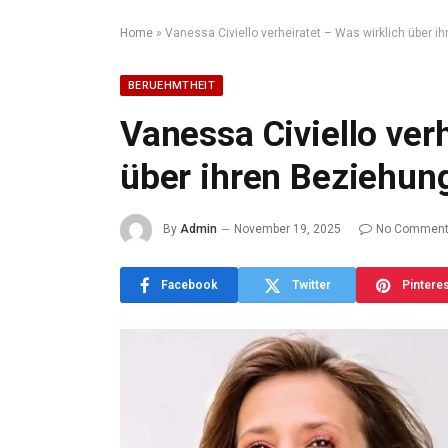
Home
»
Vanessa Civiello verheiratet – Was wirklich über i
BERUEHMTHEIT
Vanessa Civiello ver
über ihren Beziehung
By
Admin
November 19, 2025
No Commen
Facebook
Twitter
Pintere