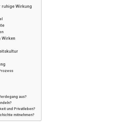
ür ruhige Wirkung
el
te
en
n Wirken
eitskultur
ung
 Prozess
 Werdegang aus?
andeln?
keit und Privatleben?
schichte mitnehmen?