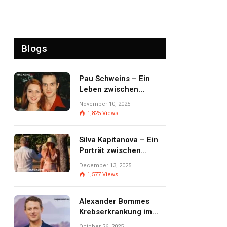
Blogs
Pau Schweins – Ein
Leben zwischen
Prominenz,
November 10, 2025
Privatsphäre und
1,825
Views
Selbstbestimmung
Silva Kapitanova – Ein
Porträt zwischen
Öffentlichkeit,
December 13, 2025
Persönlichkeit und
1,577
Views
Lebensweg
Alexander Bommes
Krebserkrankung im
Fokus – Zwischen
October 26, 2025