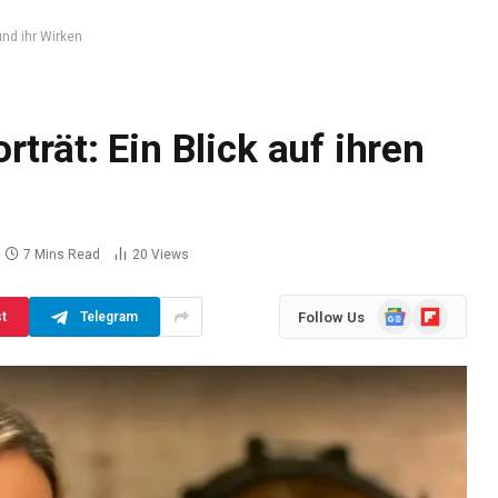
und ihr Wirken
trät: Ein Blick auf ihren
7 Mins Read
20
Views
Google
Flipboard
Follow Us
st
Telegram
News