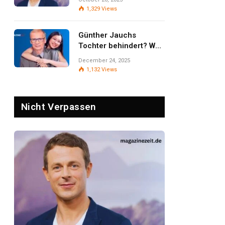
Öffentlichkeit und
1,329
Views
Privatsphäre
Günther Jauchs
Tochter behindert? Was
wirklich bekannt ist –
December 24, 2025
und warum
1,132
Views
Zurückhaltung wichtig
bleibt
Nicht Verpassen