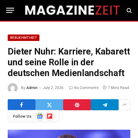
BERUEHMTHEIT
Dieter Nuhr: Karriere, Kabarett
und seine Rolle in der
deutschen Medienlandschaft
By
Admin
July 2, 2026
No Comments
7 Mins Read
Google
Flipboard
Follow Us
News