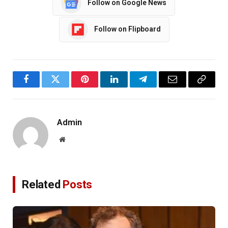
Follow on Google News
Follow on Flipboard
Facebook
Twitter
Pinterest
LinkedIn
Telegram
Email
Copy
Link
Admin
Website
Related
Posts