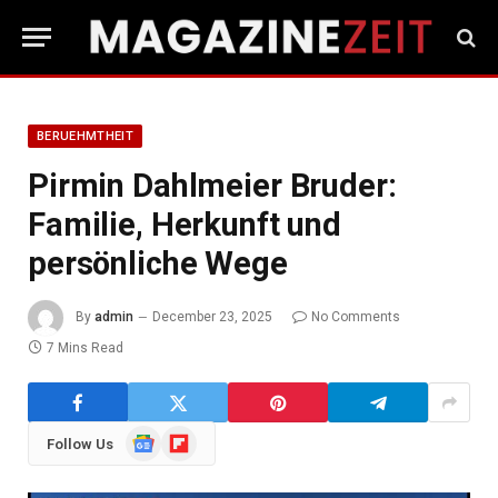
BERUEHMTHEIT
Pirmin Dahlmeier Bruder:
Familie, Herkunft und
persönliche Wege
By
admin
December 23, 2025
No Comments
7 Mins Read
Google
Flipboard
Follow Us
News