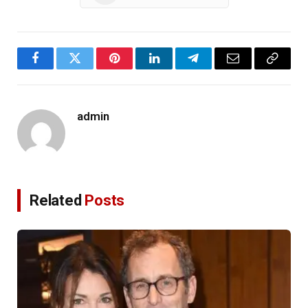
Facebook
Twitter
Pinterest
LinkedIn
Telegram
Email
Copy
Link
admin
Related
Posts