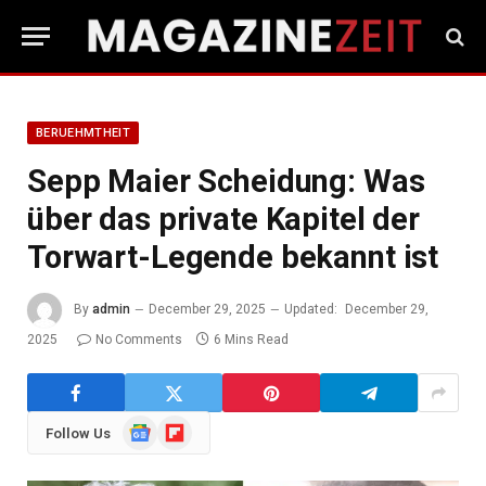
BERUEHMTHEIT
Sepp Maier Scheidung: Was
über das private Kapitel der
Torwart-Legende bekannt ist
By
admin
December 29, 2025
Updated:
December 29,
2025
No Comments
6 Mins Read
Google
Flipboard
Follow Us
News