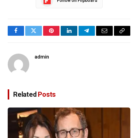
Follow on Flipboard
Facebook
Twitter
Pinterest
LinkedIn
Telegram
Email
Copy
Link
admin
Related
Posts