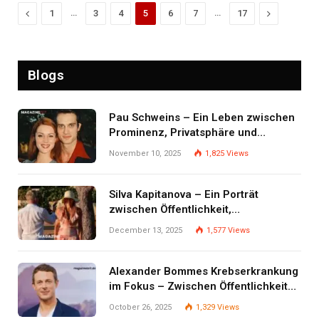
Previous
…
…
Next
1
3
4
5
6
7
17
Blogs
Pau Schweins – Ein Leben zwischen
Prominenz, Privatsphäre und
Selbstbestimmung
November 10, 2025
1,825
Views
Silva Kapitanova – Ein Porträt
zwischen Öffentlichkeit,
Persönlichkeit und Lebensweg
December 13, 2025
1,577
Views
Alexander Bommes Krebserkrankung
im Fokus – Zwischen Öffentlichkeit
und Privatsphäre
October 26, 2025
1,329
Views