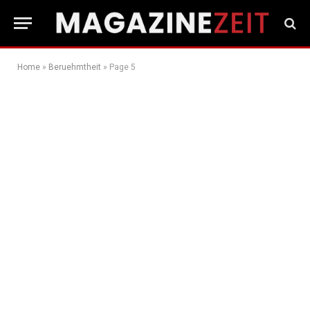
Home
»
Beruehmtheit
»
Page 5